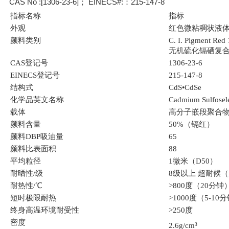
CAS No :[1306-23-6]； EINECS#:：215-147-8
指标名称
指标
外观
红色微粘稠状液
颜料类别
C.
I. Pigment Red
无机硫化镉硒复
CAS登记号
1306-23-6
EINECS登记号
215-147-8
结构式
CdS
•
CdSe
化学品英文名称
Cadmium Sulfosel
载体
高分子嵌段聚合
颜料含量
50%（镉红）
颜料
DBP吸油量
65
颜料比表面积
88
平均粒径
1微米（D50）
耐晒性
/级
8级以上 超耐候（
耐热性
/℃
>800度（20分钟
短时极限耐热
>1000度（5-10
终身高温环境耐受性
>250度
密度
³
2.6g/cm