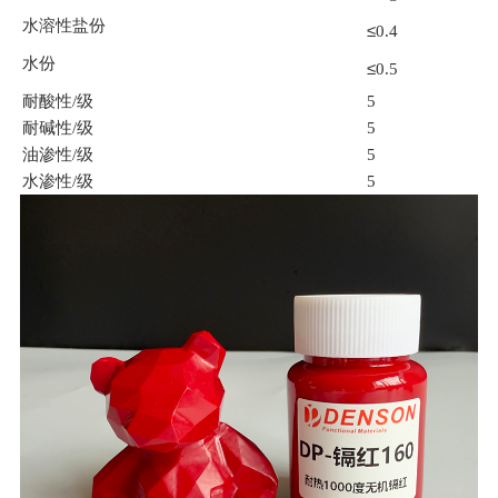
水溶性盐份
≤
0.4
水份
≤
0.5
耐酸性
/级
5
耐碱性
/级
5
油渗性
/级
5
水渗性
/级
5