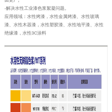
-解决水性工业漆色浆絮凝问题。
应用领域：水性烤漆，水性金属烤漆、水性玻璃
漆、水性木器漆，
水性塑胶漆、水性地平漆、水性
绝缘漆，水性3C涂料